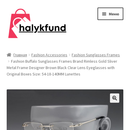
Перейти
Перейти
Меню
к
к
навигации
содержимому
Развер
Обувь
вложен
Главная
Fashion Accessories
Fashion Sunglasses Frames
меню
Fashion Buffalo Sunglasses Frames Brand Rimless Gold Sliver
Главная
Metal Frame Designer Brown Black Clear Lens Eyeglasses with
Original Boxes Size: 54-18-140MM Lunettes
О нас
Контакты
Развер
Дом и сад
вложен
меню
Развер
Одежда
вложен