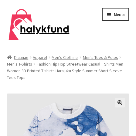
Перейти
Перейти
Меню
к
к
навигации
содержимому
Развер
Обувь
вложен
Главная
Apparel
Men's Clothing
Men's Tees & Polos
меню
Men's T-Shirts
Fashion Hip Hop Streetwear Casual T Shirts Men
Главная
Women 3D Printed T-shirts Harajuku Style Summer Short Sleeve
Tees Tops
О нас
Контакты
Развер
Дом и сад
вложен
меню
Развер
Одежда
вложен