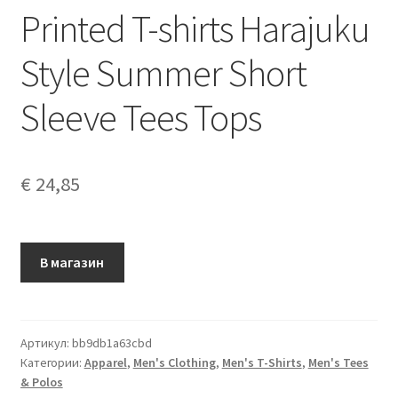
Printed T-shirts Harajuku
Style Summer Short
Sleeve Tees Tops
€
24,85
В магазин
Артикул:
bb9db1a63cbd
Категории:
Apparel
,
Men's Clothing
,
Men's T-Shirts
,
Men's Tees
& Polos