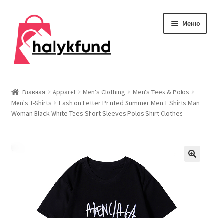
Перейти
Перейти
Меню
к
к
навигации
содержимому
Развер
Обувь
вложен
Главная
Apparel
Men's Clothing
Men's Tees & Polos
меню
Men's T-Shirts
Fashion Letter Printed Summer Men T Shirts Man
Главная
Woman Black White Tees Short Sleeves Polos Shirt Clothes
О нас
Контакты
Развер
Дом и сад
вложен
меню
Развер
Одежда
вложен