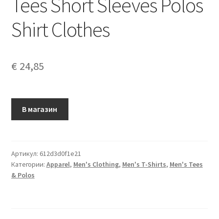
Tees Short Sleeves Polos
Shirt Clothes
€
24,85
В магазин
Артикул:
612d3d0f1e21
Категории:
Apparel
,
Men's Clothing
,
Men's T-Shirts
,
Men's Tees
& Polos