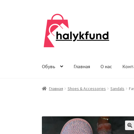
Перейти
Перейти
к
к
навигации
содержимому
Обувь
Главная
О нас
Конт
Главная
Shoes & Accessories
Sandals
Fa