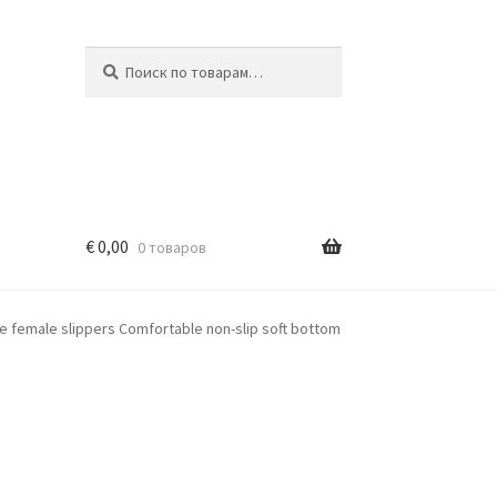
Искать:
Поиск
€
0,00
0 товаров
 female slippers Comfortable non-slip soft bottom