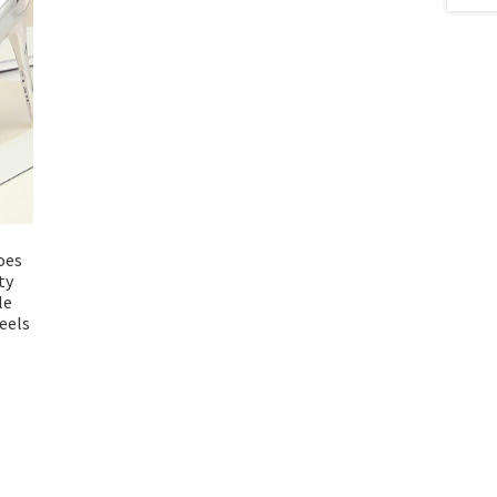
oes
ty
le
eels