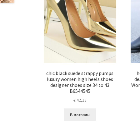
chic black suede strappy pumps
h
luxury women high heels shoes
de
designer shoes size 34 to 43
Wom
B6544545
€
42,13
В магазин