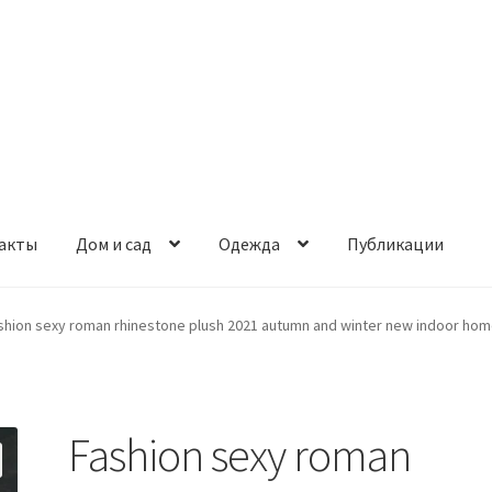
акты
Дом и сад
Одежда
Публикации
shion sexy roman rhinestone plush 2021 autumn and winter new indoor home
Fashion sexy roman