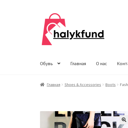
Перейти
Перейти
к
к
навигации
содержимому
Обувь
Главная
О нас
Конт
Главная
Shoes & Accessories
Boots
Fash