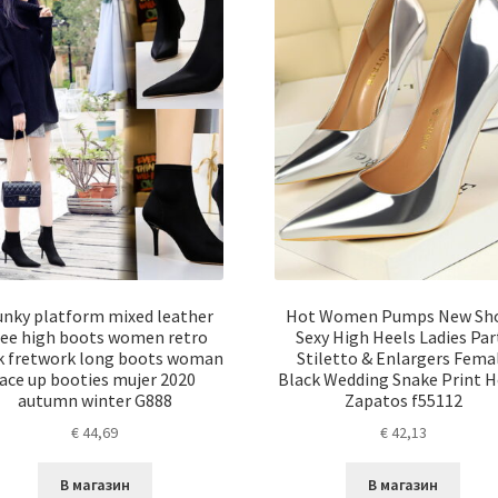
unky platform mixed leather
Hot Women Pumps New Sh
ee high boots women retro
Sexy High Heels Ladies Par
k fretwork long boots woman
Stiletto & Enlargers Fema
lace up booties mujer 2020
Black Wedding Snake Print H
autumn winter G888
Zapatos f55112
€
44,69
€
42,13
В магазин
В магазин