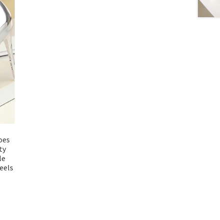
oes
ty
le
eels