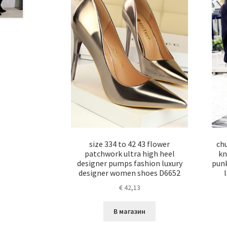
size 334 to 42 43 flower
ch
patchwork ultra high heel
kn
designer pumps fashion luxury
pun
designer women shoes D6652
€
42,13
В магазин