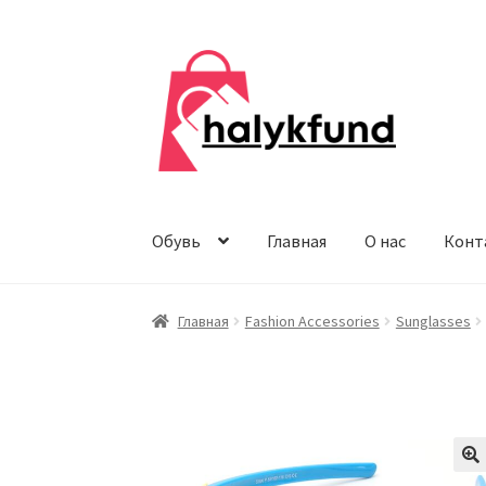
Перейти
Перейти
к
к
навигации
содержимому
Обувь
Главная
О нас
Конт
Главная
Fashion Accessories
Sunglasses