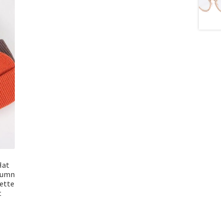
Hat
tumn
ette
t