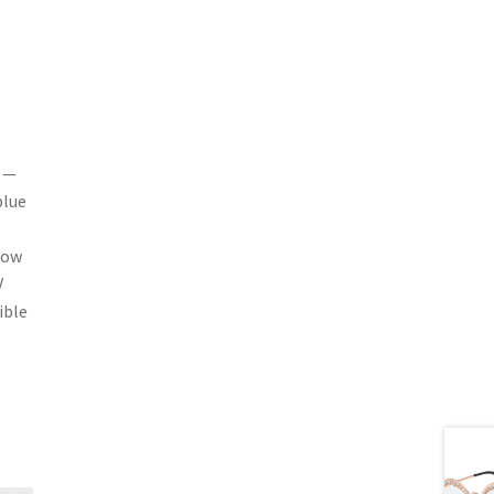
. —
blue
low
V
ible