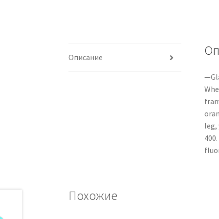
Оп
Описание
—Gla
Whet
fram
oran
leg,
400.
fluo
Похожие