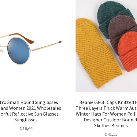
tro Small Round Sunglasses
Beanie/Skull Caps Knitted 
 and Women 2021 Wholesales
Three Layers Thick Warm Au
orful Reflective Sun Glasses
Winter Hats For Women Paill
Sunglasses
Designer Outdoor Bonne
Skullies Beanies
€
16,66
€
41,15