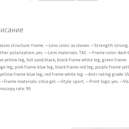
исание
sses structure: frame. —Lens color: as shown. —Strength: strong
her polarization: yes. —Lens materials: TAC. —Frame color: dark 
e yellow leg, full sand black, black frame white leg, green frame
ge leg, pink frame blue leg, black frame red leg, purple frame yel
 yellow frame blue leg, red frame white leg. —Anti-rating grade: U
 —Frame materials: silica gel. —Style: sport. —Print logo: yes. —Vis
roscopy rate: 99.