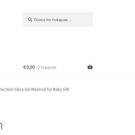
Искать:
Поиск
€
0,00
0 товаров
ction Silica Gel Material for Baby Gift
n