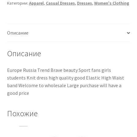
Категории:
Apparel
,
Casual Dresses
,
Dresses
,
Women's Clothing
Описание
Описание
Europe Russia Trend Brave beauty Sport fans girls
students Knit dress high quality good Elastic High Waist
band Welcome to wholesale Large purchase will have a
good price
Похожие