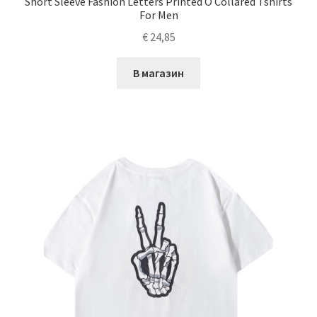
Short Sleeve Fashion Letters Printed O Collared Tshirts
For Men
€
24,85
В магазин