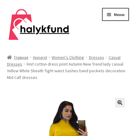
Перейти
Перейти
Меню
к
к
навигации
содержимому
Развер
Обувь
вложен
Главная
Apparel
Women's Clothing
Dresses
Casual
меню
Dresses
Knit cotton dress print Autumn New Trend lady casual
Главная
Yellow White Sheath Tight waist Sashes band pockets decoration
Mid Calf dresses
О нас
Контакты
Развер
Дом и сад
вложен
меню
Развер
Одежда
вложен