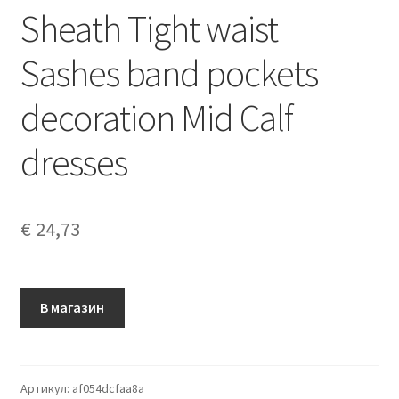
Sheath Tight waist
Sashes band pockets
decoration Mid Calf
dresses
€
24,73
В магазин
Артикул:
af054dcfaa8a