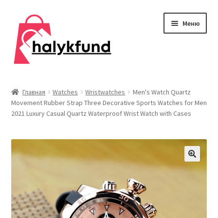
Перейти
Перейти
Меню
к
к
навигации
содержимому
Развер
Обувь
вложен
Главная
Watches
Wristwatches
Men's Watch Quartz
меню
Movement Rubber Strap Three Decorative Sports Watches for Men
Главная
2021 Luxury Casual Quartz Waterproof Wrist Watch with Cases
О нас
Контакты
Развер
Дом и сад
вложен
меню
Развер
Одежда
вложен