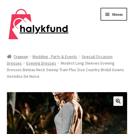
Перейти
Перейти
Меню
к
к
навигации
содержимому
Развер
Обувь
вложен
Главная
Wedding , Party & Events
Special Occasion
меню
Dresses
Evening Dresses
Modest Long Sleeves Evening
Главная
Dresses Bateau Neck Sweep Train Plus Size Country Bridal Gowns
Vestidos De Noiva
О нас
Контакты
Развер
Дом и сад
вложен
меню
Развер
Одежда
вложен