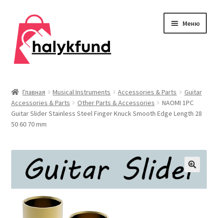
Перейти
Перейти
Меню
к
к
навигации
содержимому
Развер
Обувь
вложен
Главная
Musical Instruments
Accessories & Parts
Guitar
меню
Accessories & Parts
Other Parts & Accessories
NAOMI 1PC
Главная
Guitar Slider Stainless Steel Finger Knuck Smooth Edge Length 28
50 60 70 mm
О нас
Контакты
Развер
Дом и сад
вложен
меню
Развер
Одежда
вложен