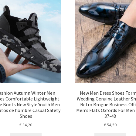
ashion Autumn Winter Men
New Men Dress Shoes Form
es Comfortable Lightweight
Wedding Genuine Leather S
e Boots New Style Youth Men
Retro Brogue Business Offi
atos de hombre Casual Safety
Men's Flats Oxfords For Men 
Shoes
37-48
€
34,20
€
54,50