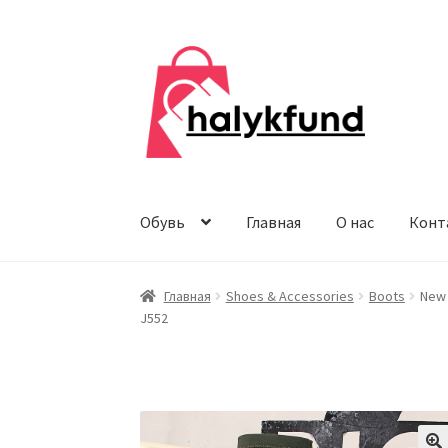
Перейти
Перейти
к
к
навигации
содержимому
Обувь
Главная
О нас
Конт
Главная
Shoes & Accessories
Boots
New 
J552