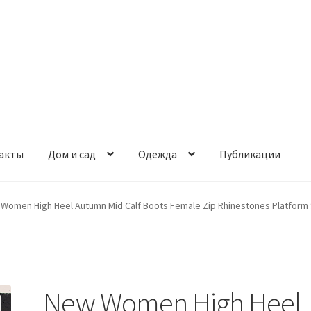
акты
Дом и сад
Одежда
Публикации
Women High Heel Autumn Mid Calf Boots Female Zip Rhinestones Platform S
New Women High Heel