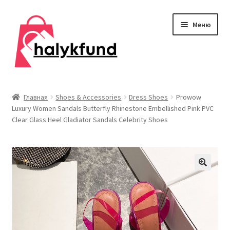
Перейти
Перейти
Меню
к
к
навигации
содержимому
Развер
Обувь
вложен
Главная
Shoes & Accessories
Dress Shoes
Prowow
меню
Luxury Women Sandals Butterfly Rhinestone Embellished Pink PVC
Главная
Clear Glass Heel Gladiator Sandals Celebrity Shoes
О нас
Контакты
Развер
Дом и сад
вложен
меню
Развер
Одежда
вложен