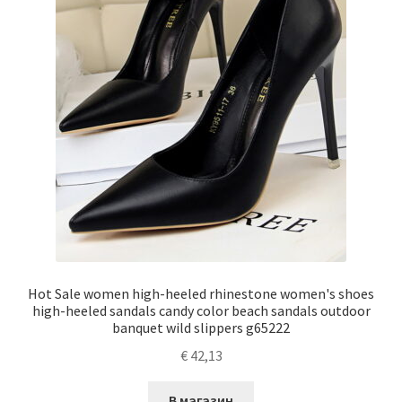
Hot Sale women high-heeled rhinestone women's shoes
high-heeled sandals candy color beach sandals outdoor
banquet wild slippers g65222
€
42,13
В магазин