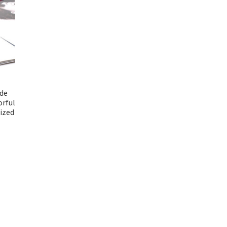
de
orful
ized