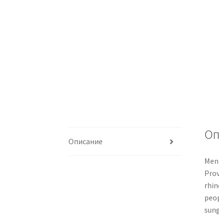
Оп
Описание
Men 
Prov
rhin
peop
sung