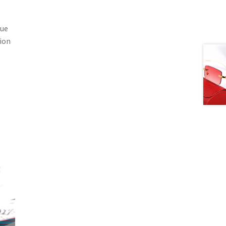
gue
ion