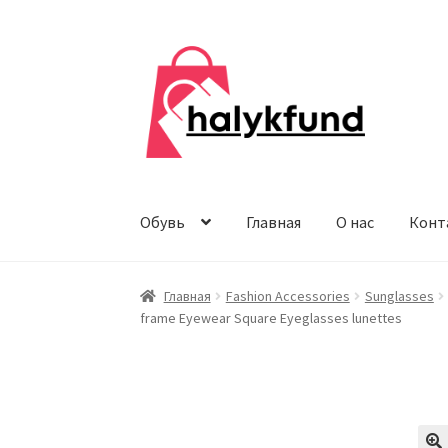
Перейти
Перейти
к
к
навигации
содержимому
Обувь
Главная
О нас
Конт
Главная
Fashion Accessories
Sunglasses
frame Eyewear Square Eyeglasses lunettes