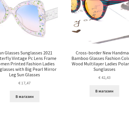
un Glasses Sunglasses 2021
Cross-border New Handma
terfly Vintage Pc Lens Frame
Bamboo Glasses Fashion Col
men Printed Fashion Ladies
Wood Multilayer Ladies Polar
glasses with Big Pearl Mirror
Sunglasses
Leg Sun Glasses
€
42,43
€
17,47
В магазин
В магазин