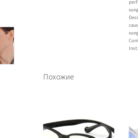
perf
sung
Desi
caus
sung
Cont
Inst
Похожие