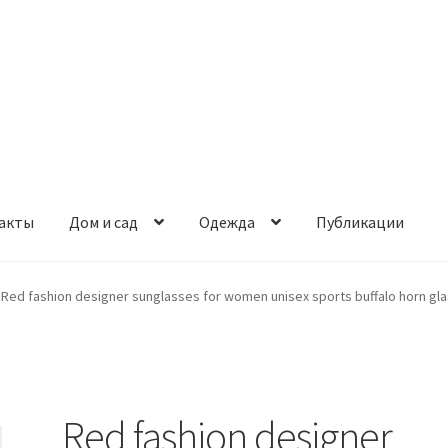
акты
Дом и сад
Одежда
Публикации
Red fashion designer sunglasses for women unisex sports buffalo horn gl
Red fashion designer