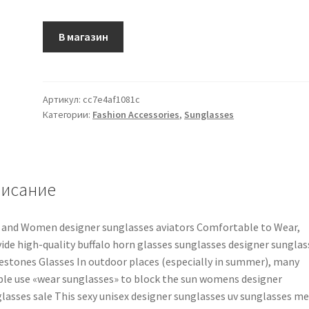
В магазин
Артикул:
cc7e4af1081c
Категории:
Fashion Accessories
,
Sunglasses
исание
and Women designer sunglasses aviators Comfortable to Wear,
ide high-quality buffalo horn glasses sunglasses designer sunglas
estones Glasses In outdoor places (especially in summer), many
le use «wear sunglasses» to block the sun womens designer
lasses sale This sexy unisex designer sunglasses uv sunglasses m