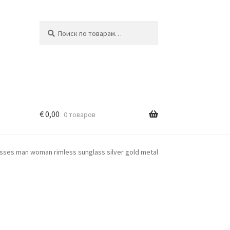
Искать:
Поиск
€
0,00
0 товаров
asses man woman rimless sunglass silver gold metal