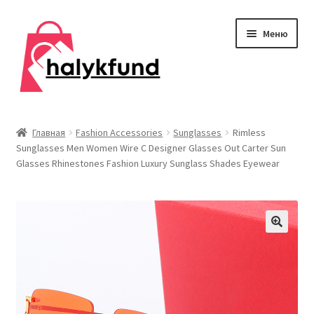
Перейти
Перейти
Меню
к
к
навигации
содержимому
Развер
Обувь
вложен
Главная
Fashion Accessories
Sunglasses
Rimless
меню
Sunglasses Men Women Wire C Designer Glasses Out Carter Sun
Главная
Glasses Rhinestones Fashion Luxury Sunglass Shades Eyewear
О нас
Контакты
Развер
Дом и сад
вложен
меню
Развер
Одежда
вложен