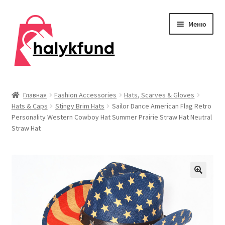
Перейти
Перейти
Меню
к
к
навигации
содержимому
Развер
Обувь
вложен
Главная
Fashion Accessories
Hats, Scarves & Gloves
меню
Hats & Caps
Stingy Brim Hats
Sailor Dance American Flag Retro
Главная
Personality Western Cowboy Hat Summer Prairie Straw Hat Neutral
Straw Hat
О нас
Контакты
Развер
Дом и сад
вложен
меню
Развер
Одежда
вложен