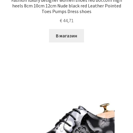
Fashion luxury designer women shoes red bottom high
heels 8cm 10cm 12cm Nude black red Leather Pointed
Toes Pumps Dress shoes
€
44,71
В магазин