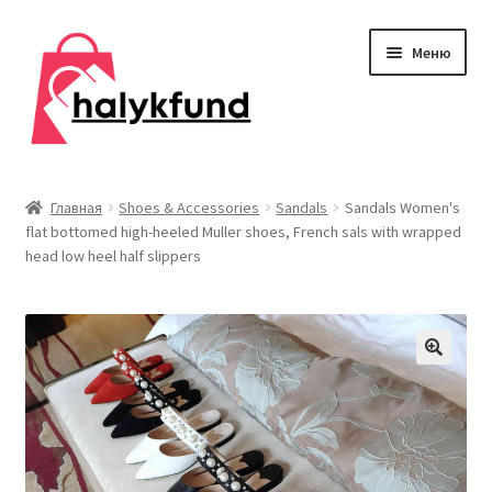
Перейти
Перейти
Меню
к
к
навигации
содержимому
Развер
Обувь
вложен
Главная
Shoes & Accessories
Sandals
Sandals Women's
меню
flat bottomed high-heeled Muller shoes, French sals with wrapped
Главная
head low heel half slippers
О нас
Контакты
Развер
Дом и сад
вложен
меню
Развер
Одежда
вложен