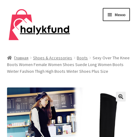
Перейти
Перейти
Меню
к
к
навигации
содержимому
Развер
Обувь
вложен
Главная
Shoes & Accessories
Boots
Sexy Over The Knee
меню
Boots Women Female Women Shoes Suede Long Women Boots
Главная
Winter Fashion Thigh High Boots Winter Shoes Plus Size
О нас
Контакты
Развер
Дом и сад
вложен
меню
Развер
Одежда
вложен