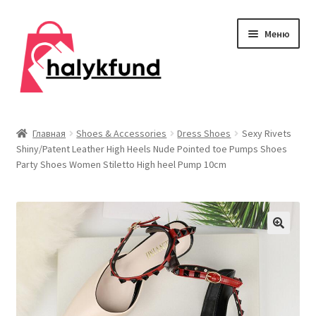
Перейти
Перейти
Меню
к
к
навигации
содержимому
Развер
Обувь
вложен
Главная
Shoes & Accessories
Dress Shoes
Sexy Rivets
меню
Shiny/Patent Leather High Heels Nude Pointed toe Pumps Shoes
Главная
Party Shoes Women Stiletto High heel Pump 10cm
О нас
Контакты
Развер
Дом и сад
вложен
меню
Развер
Одежда
вложен