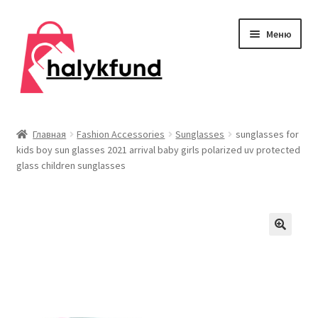
Перейти
Перейти
Меню
к
к
навигации
содержимому
Развер
Обувь
вложен
Главная
Fashion Accessories
Sunglasses
sunglasses for
меню
kids boy sun glasses 2021 arrival baby girls polarized uv protected
Главная
glass children sunglasses
О нас
Контакты
Развер
Дом и сад
вложен
меню
Развер
Одежда
вложен