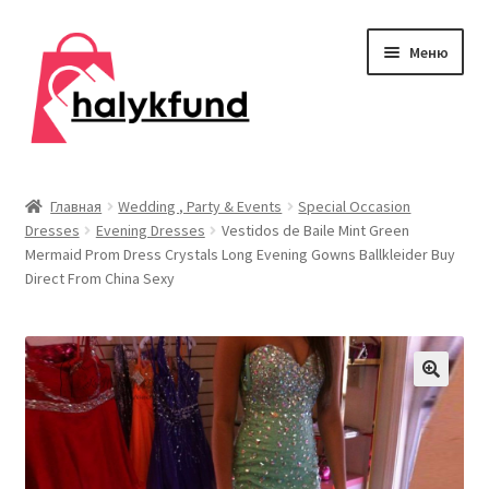
Перейти
Перейти
Меню
к
к
навигации
содержимому
Развер
Обувь
вложен
Главная
Wedding , Party & Events
Special Occasion
меню
Dresses
Evening Dresses
Vestidos de Baile Mint Green
Главная
Mermaid Prom Dress Crystals Long Evening Gowns Ballkleider Buy
Direct From China Sexy
О нас
Контакты
Развер
Дом и сад
вложен
меню
Развер
Одежда
вложен