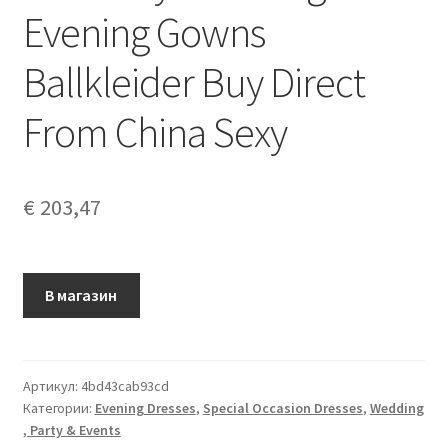
Evening Gowns
Ballkleider Buy Direct
From China Sexy
€
203,47
В магазин
Артикул:
4bd43cab93cd
Категории:
Evening Dresses
,
Special Occasion Dresses
,
Wedding
, Party & Events