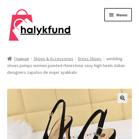
Перейти
Перейти
Меню
к
к
навигации
содержимому
Развер
Обувь
вложен
Главная
Shoes & Accessories
Dress Shoes
wedding
меню
shoes pumps women pointed rhinestone sexy high heels italian
Главная
designers zapatos de mujer ayakkabi
О нас
Контакты
Развер
Дом и сад
вложен
меню
Развер
Одежда
вложен