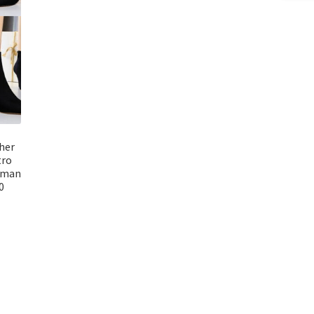
her
tro
oman
0