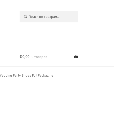
Искать:
Поиск
€
0,00
0 товаров
edding Party Shoes Full Packaging