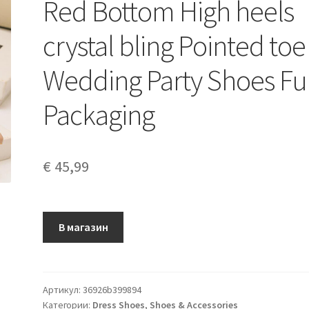
Red Bottom High heels
crystal bling Pointed toe
Wedding Party Shoes Ful
Packaging
€
45,99
В магазин
Артикул:
36926b399894
Категории:
Dress Shoes
,
Shoes & Accessories