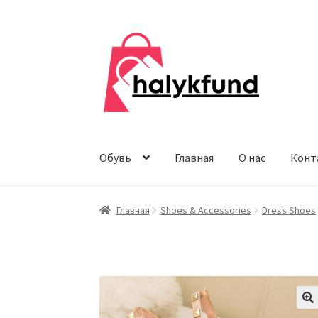
Перейти
Перейти
к
к
навигации
содержимому
Обувь
Главная
О нас
Конт
Главная
Shoes & Accessories
Dress Shoes