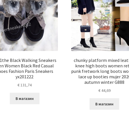
1the Black Walking Sneakers
chunky platform mixed leat
n Women Black Red Casual
knee high boots women re
oes Fashion Paris Sneakers
punk fretwork long boots w
yx201222
lace up booties mujer 202
autumn winter G888
€
131,74
€
44,69
В магазин
В магазин