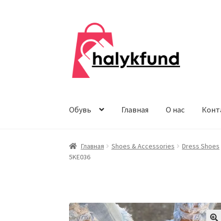
Перейти
Перейти
к
к
навигации
содержимому
Обувь
Главная
О нас
Конт
Главная
Shoes & Accessories
Dress Shoes
5KE036