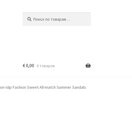
Искать:
Поиск
€
0,00
0 товаров
Non-slip Fashion Sweet All-match Summer Sandals