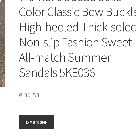
Color Classic Bow Buckl
High-heeled Thick-sole
Non-slip Fashion Sweet
All-match Summer
Sandals 5KE036
€
30,53
В магазин