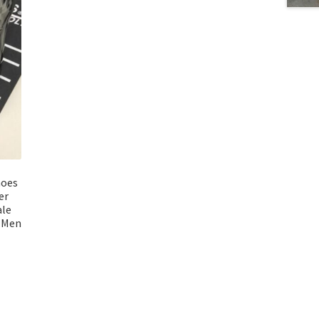
hoes
er
ale
r Men