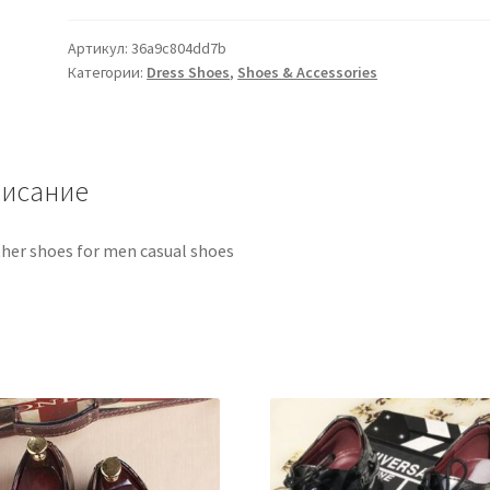
Артикул:
36a9c804dd7b
Категории:
Dress Shoes
,
Shoes & Accessories
исание
her shoes for men casual shoes