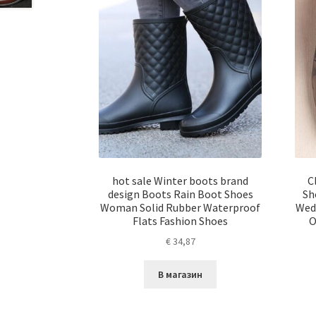
hot sale Winter boots brand
C
design Boots Rain Boot Shoes
Sh
Woman Solid Rubber Waterproof
Wedd
Flats Fashion Shoes
O
€
34,87
В магазин