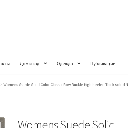
акты
Дом и сад
Одежда
Публикации
Womens Suede Solid Color Classic Bow Buckle High-heeled Thick-soled 
Womens Suede Solid