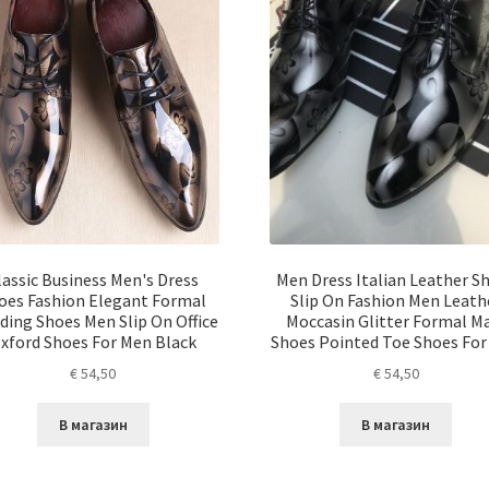
lassic Business Men's Dress
Men Dress Italian Leather S
oes Fashion Elegant Formal
Slip On Fashion Men Leath
ing Shoes Men Slip On Office
Moccasin Glitter Formal M
xford Shoes For Men Black
Shoes Pointed Toe Shoes Fo
€
54,50
€
54,50
В магазин
В магазин