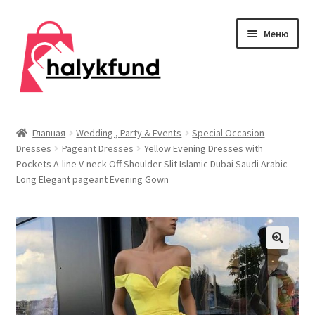
Перейти
Перейти
Меню
к
к
навигации
содержимому
Развер
Обувь
вложен
Главная
Wedding , Party & Events
Special Occasion
меню
Dresses
Pageant Dresses
Yellow Evening Dresses with
Главная
Pockets A-line V-neck Off Shoulder Slit Islamic Dubai Saudi Arabic
Long Elegant pageant Evening Gown
О нас
Контакты
Развер
Дом и сад
вложен
меню
Развер
Одежда
вложен