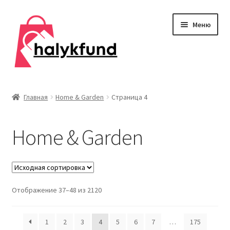
Перейти
Перейти
Меню
к
к
навигации
содержимому
Развер
Обувь
вложен
Главная
Home & Garden
Страница 4
меню
Главная
Home & Garden
О нас
Контакты
Развер
Отображение 37–48 из 2120
Дом и сад
вложен
меню
Развер
Одежда
1
2
3
4
5
6
7
…
175
вложен