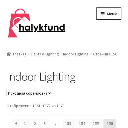
Перейти
Перейти
Меню
к
к
навигации
содержимому
Развер
Обувь
вложен
Главная
Lights & Lighting
Indoor Lighting
Страница 156
меню
Главная
Indoor Lighting
О нас
Контакты
Развер
Отображение 1861–1872 из 1878
Дом и сад
вложен
меню
Развер
Одежда
1
2
3
…
153
154
155
156
вложен