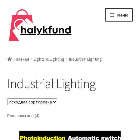
Перейти
Перейти
Меню
к
к
навигации
содержимому
Развер
Обувь
вложен
Главная
Lights & Lighting
Industrial Lighting
меню
Главная
Industrial Lighting
О нас
Контакты
Развер
Показаны все (4)
Дом и сад
вложен
меню
Развер
Одежда
вложен