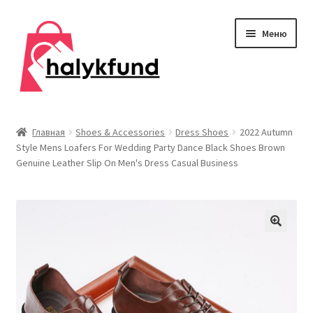
Перейти
Перейти
Меню
к
к
навигации
содержимому
Развер
Обувь
вложен
Главная
Shoes & Accessories
Dress Shoes
2022 Autumn
меню
Style Mens Loafers For Wedding Party Dance Black Shoes Brown
Главная
Genuine Leather Slip On Men's Dress Casual Business
О нас
Контакты
Развер
Дом и сад
вложен
меню
Развер
Одежда
вложен