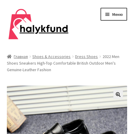
Перейти
Перейти
Меню
к
к
навигации
содержимому
Развер
Обувь
вложен
Главная
Shoes & Accessories
Dress Shoes
2022 Men
меню
Shoes Sneakers High-Top Comfortable British Outdoor Men's
Главная
Genuine-Leather Fashion
О нас
Контакты
Развер
Дом и сад
вложен
меню
Развер
Одежда
вложен