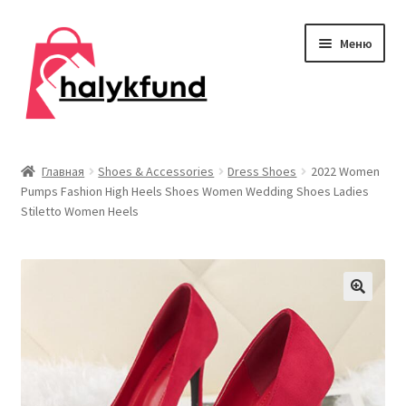
Перейти
Перейти
Меню
к
к
навигации
содержимому
Развер
Обувь
вложен
Главная
Shoes & Accessories
Dress Shoes
2022 Women
меню
Pumps Fashion High Heels Shoes Women Wedding Shoes Ladies
Главная
Stiletto Women Heels
О нас
Контакты
Развер
Дом и сад
вложен
меню
Развер
Одежда
вложен