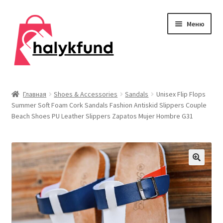
Перейти
Перейти
Меню
к
к
навигации
содержимому
Развер
Обувь
вложен
Главная
Shoes & Accessories
Sandals
Unisex Flip Flops
меню
Summer Soft Foam Cork Sandals Fashion Antiskid Slippers Couple
Главная
Beach Shoes PU Leather Slippers Zapatos Mujer Hombre G31
О нас
Контакты
Развер
Дом и сад
вложен
меню
Развер
Одежда
вложен