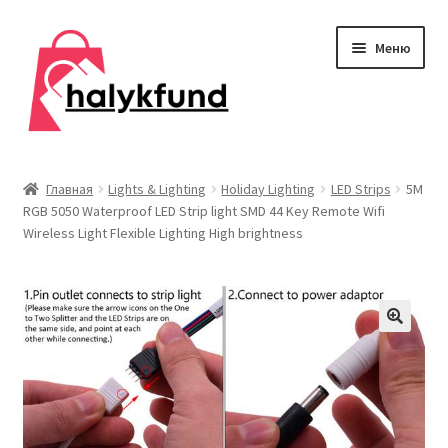
Перейти
Перейти
Меню
к
к
навигации
содержимому
Развер
Обувь
вложен
Главная
Lights & Lighting
Holiday Lighting
LED Strips
5M
меню
RGB 5050 Waterproof LED Strip light SMD 44 Key Remote Wifi
Главная
Wireless Light Flexible Lighting High brightness
О нас
Контакты
Развер
Дом и сад
вложен
меню
Развер
Одежда
вложен