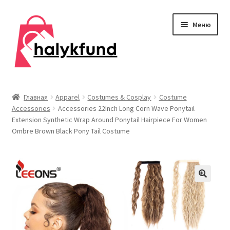
Перейти
Перейти
Меню
к
к
навигации
содержимому
Развер
Обувь
вложен
Главная
Apparel
Costumes & Cosplay
Costume
меню
Accessories
Accessories 22Inch Long Corn Wave Ponytail
Главная
Extension Synthetic Wrap Around Ponytail Hairpiece For Women
Ombre Brown Black Pony Tail Costume
О нас
Контакты
Развер
Дом и сад
вложен
меню
Развер
Одежда
вложен