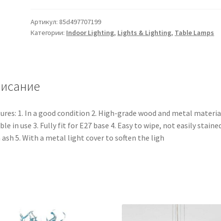
Артикул:
85d497707199
Категории:
Indoor Lighting
,
Lights & Lighting
,
Table Lamps
исание
ures: 1. In a good condition 2. High-grade wood and metal materia
ble in use 3. Fully fit for E27 base 4. Easy to wipe, not easily staine
 ash 5. With a metal light cover to soften the ligh