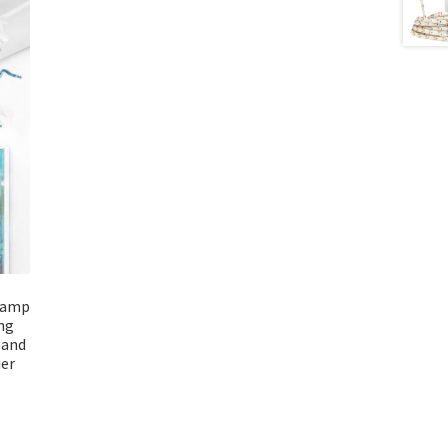
 Lamp
ing
Hand
er