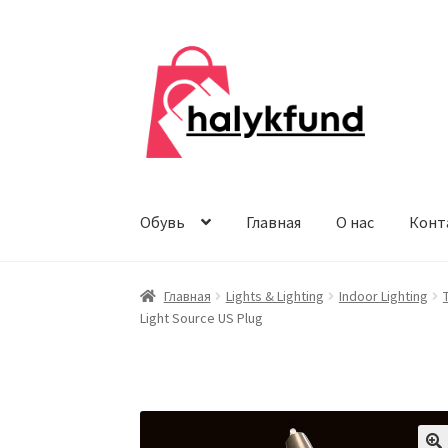
Перейти
Перейти
к
к
навигации
содержимому
Обувь
Главная
О нас
Конт
Главная
Lights & Lighting
Indoor Lighting
Light Source US Plug