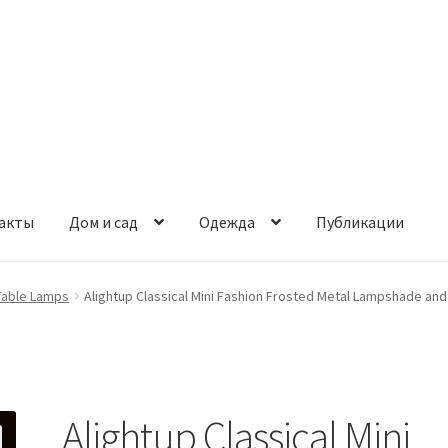
акты
Дом и сад
Одежда
Публикации
Table Lamps
Alightup Classical Mini Fashion Frosted Metal Lampshade an
Alightup Classical Mini