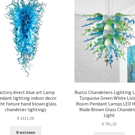
actory direct blue art Lamp
Rustic Chandeliers Lighting
ndant lighting indoor decor
Turquoise Green White Liv
ght fixture hand blown glass
Room Pendant Lamps LED 
chandelier lightings
Made Blown Glass Chandeli
Light
€
2311,56
€
781,25
В магазин