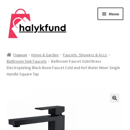
Перейти
Перейти
Меню
к
к
навигации
содержимому
Развер
Обувь
вложен
Главная
Home & Garden
Faucets, Showers & Accs
меню
Bathroom Sink Faucets
Bathroom Faucet Solid Brass
Главная
Electroplating Black Basin Faucet Cold and Hot Water Mixer Single
Handle Square Tap
О нас
Контакты
Развер
Дом и сад
вложен
меню
Развер
Одежда
вложен