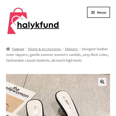
Перейти
Перейти
Меню
к
к
навигации
содержимому
Развер
Обувь
вложен
Главная
Shoes & Accessories
Slippers
Designer leather
меню
outer slippers, gentle summer women's sandals, sexy thick soles,
Главная
fashionable casual students, all-match high heels
О нас
Контакты
Развер
Дом и сад
вложен
меню
Развер
Одежда
вложен