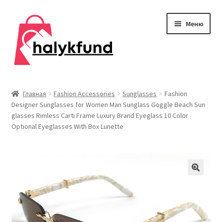
Перейти
Перейти
Меню
к
к
навигации
содержимому
Развер
Обувь
вложен
Главная
Fashion Accessories
Sunglasses
Fashion
меню
Designer Sunglasses for Women Man Sunglass Goggle Beach Sun
Главная
glasses Rimless Carti Frame Luxury Brand Eyeglass 10 Color
Optional Eyeglasses With Box Lunette
О нас
Контакты
Развер
Дом и сад
вложен
меню
Развер
Одежда
вложен