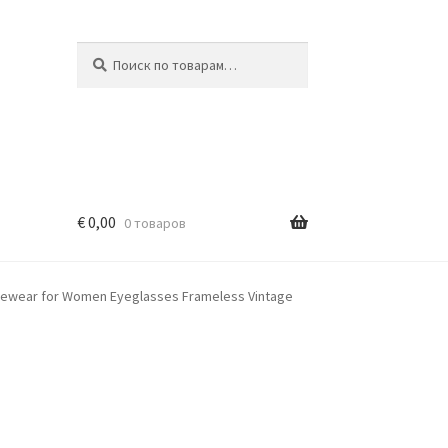
Искать:
Поиск
€
0,00
0 товаров
yewear for Women Eyeglasses Frameless Vintage