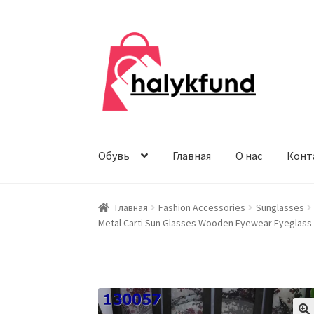
Перейти
Перейти
к
к
навигации
содержимому
Обувь
Главная
О нас
Конт
Главная
Fashion Accessories
Sunglasses
Metal Carti Sun Glasses Wooden Eyewear Eyeglass