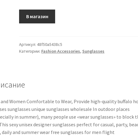
В магазин
Артикул:
48f50a5438c5
Категории:
Fashion Accessories
,
Sunglasses
исание
and Women Comfortable to Wear, Provide high-quality buffalo h
ses sunglasses unique sunglasses wholesale In outdoor places
ecially in summer), many people use «wear sunglasses» to block t
This sexy unisex designer sunglasses perfect for casual, party, bea
, daily and summer wear free sunglasses for men flight