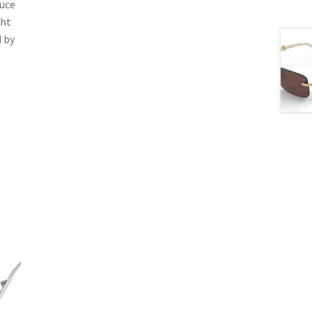
duce
ght
d by