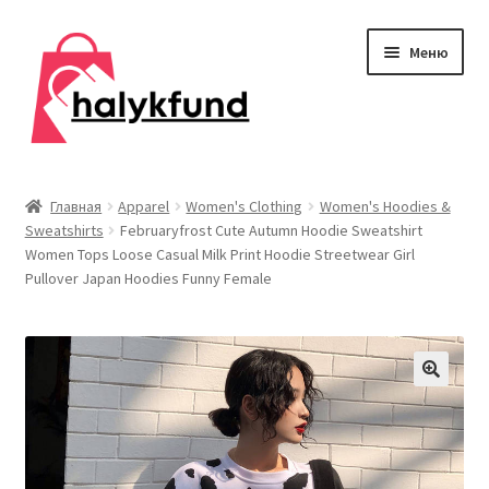
Перейти
Перейти
Меню
к
к
навигации
содержимому
Развер
Обувь
вложен
Главная
Apparel
Women's Clothing
Women's Hoodies &
меню
Sweatshirts
Februaryfrost Cute Autumn Hoodie Sweatshirt
Главная
Women Tops Loose Casual Milk Print Hoodie Streetwear Girl
Pullover Japan Hoodies Funny Female
О нас
Контакты
Развер
Дом и сад
вложен
меню
Развер
Одежда
вложен