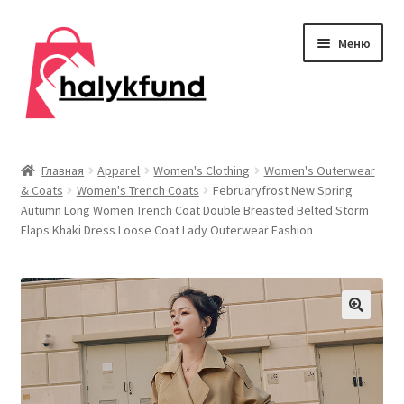
Перейти
Перейти
Меню
к
к
навигации
содержимому
Развер
Обувь
вложен
Главная
Apparel
Women's Clothing
Women's Outerwear
меню
& Coats
Women's Trench Coats
Februaryfrost New Spring
Главная
Autumn Long Women Trench Coat Double Breasted Belted Storm
Flaps Khaki Dress Loose Coat Lady Outerwear Fashion
О нас
Контакты
Развер
Дом и сад
вложен
меню
Развер
Одежда
вложен