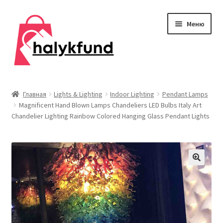
Перейти
Перейти
Меню
к
к
навигации
содержимому
Развер
Обувь
вложен
Главная
Lights & Lighting
Indoor Lighting
Pendant Lamps
меню
Magnificent Hand Blown Lamps Chandeliers LED Bulbs Italy Art
Главная
Chandelier Lighting Rainbow Colored Hanging Glass Pendant Lights
О нас
Контакты
Развер
Дом и сад
вложен
меню
Развер
Одежда
вложен