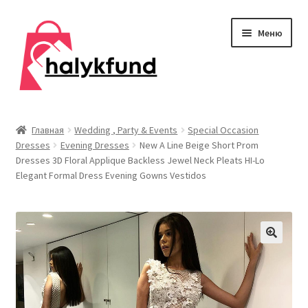
Перейти
Перейти
Меню
к
к
навигации
содержимому
Развер
Обувь
вложен
Главная
Wedding , Party & Events
Special Occasion
меню
Dresses
Evening Dresses
New A Line Beige Short Prom
Главная
Dresses 3D Floral Applique Backless Jewel Neck Pleats HI-Lo
Elegant Formal Dress Evening Gowns Vestidos
О нас
Контакты
Развер
Дом и сад
вложен
меню
Развер
Одежда
вложен