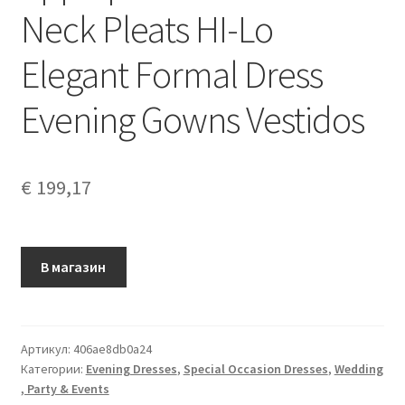
Neck Pleats HI-Lo
Elegant Formal Dress
Evening Gowns Vestidos
€
199,17
В магазин
Артикул:
406ae8db0a24
Категории:
Evening Dresses
,
Special Occasion Dresses
,
Wedding
, Party & Events