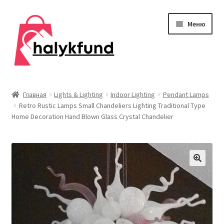
Перейти
Перейти
Меню
к
к
навигации
содержимому
Развер
Обувь
вложен
Главная
Lights & Lighting
Indoor Lighting
Pendant Lamps
меню
Retro Rustic Lamps Small Chandeliers Lighting Traditional Type
Главная
Home Decoration Hand Blown Glass Crystal Chandelier
О нас
Контакты
Развер
Дом и сад
вложен
меню
Развер
Одежда
вложен