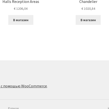
Halls Reception Areas
Chandelier
€
1206,04
€
1020,84
В магазин
В магазин
о с помощью WooCommerce
.
Разное