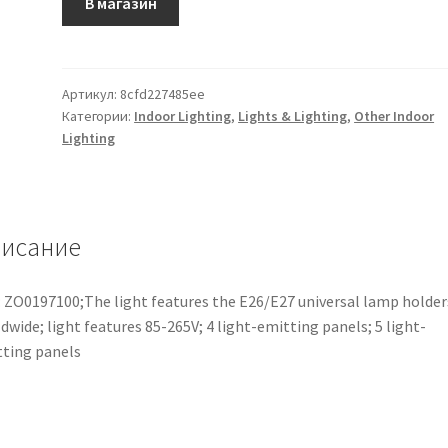
В магазин
Артикул:
8cfd227485ee
Категории:
Indoor Lighting
,
Lights & Lighting
,
Other Indoor
Lighting
исание
 ZO0197100;The light features the E26/E27 universal lamp holder
dwide; light features 85-265V; 4 light-emitting panels; 5 light-
ting panels