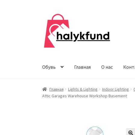
Перейти
Перейти
к
к
навигации
содержимому
Обувь
Главная
О нас
Конт
Главная
Lights & Lighting
Indoor Lighting
Attic Garages Warehouse Workshop Basement