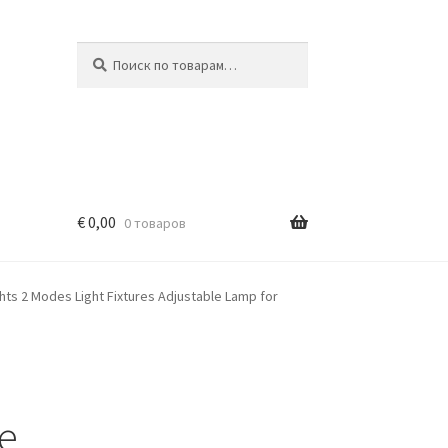
Искать:
Поиск
€
0,00
0 товаров
hts 2 Modes Light Fixtures Adjustable Lamp for
e