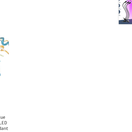
lue
 LED
dant