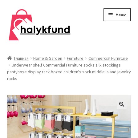
Перейти
Перейти
Меню
к
к
навигации
содержимому
Развер
Обувь
вложен
Главная
Home & Garden
Furniture
Commercial Furniture
меню
Underwear shelf Commercial Furniture socks silk stockings
Главная
pantyhose display rack boxed children's sock middle island jewelry
racks
О нас
Контакты
Развер
Дом и сад
вложен
меню
Развер
Одежда
вложен