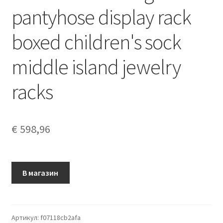
pantyhose display rack
boxed children's sock
middle island jewelry
racks
€
598,96
В магазин
Артикул:
f07118cb2afa