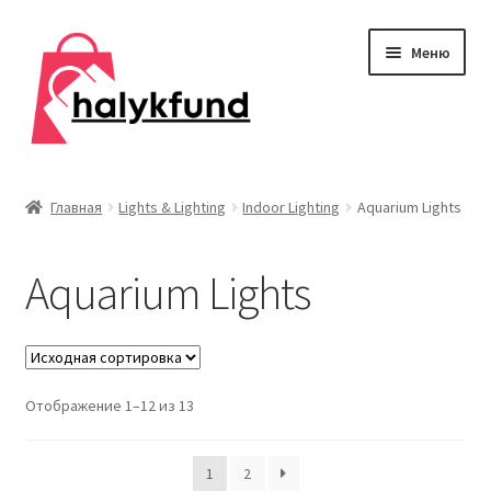
Перейти
Перейти
Меню
к
к
навигации
содержимому
Развер
Обувь
вложен
Главная
Lights & Lighting
Indoor Lighting
Aquarium Lights
меню
Главная
Aquarium Lights
О нас
Контакты
Развер
Отображение 1–12 из 13
Дом и сад
вложен
меню
Развер
Одежда
1
2
вложен