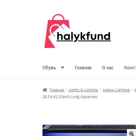
Перейти
Перейти
к
к
навигации
содержимому
Обувь
Главная
О нас
Конт
Главная
Lights & Lighting
Indoor Lighting
28.54-42.32inch Long Aquarium