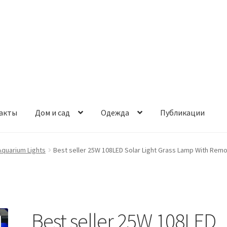
акты
Дом и сад
Одежда
Публикации
Aquarium Lights
Best seller 25W 108LED Solar Light Grass Lamp With Remote
Best seller 25W 108LED