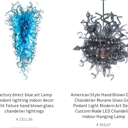
actory direct blue art Lamp
American Style Hand Blown G
ndant lighting indoor decor
Chandelier Murano Glass G
ght fixture hand blown glass
Pedant Light Modern Art De
chandelier lightings
Custom Made LED Chandeli
Indoor Hanging Lamp
€
2311,56
€
916,67