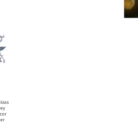
lass
rey
cor
er