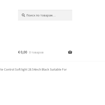
Искать:
Поиск
€
0,00
0 товаров
 Control Soft light 28.54inch Black Suitable For