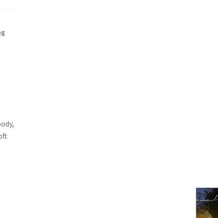
ng
body,
oft