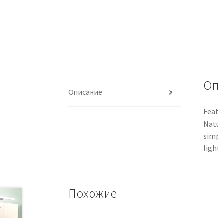
Оп
Описание
Feat
Natu
simp
ligh
Похожие