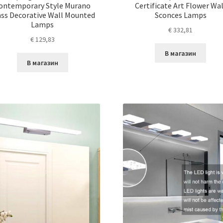
ontemporary Style Murano
Certificate Art Flower Wal
ass Decorative Wall Mounted
Sconces Lamps
Lamps
€
332,81
€
129,83
В магазин
В магазин