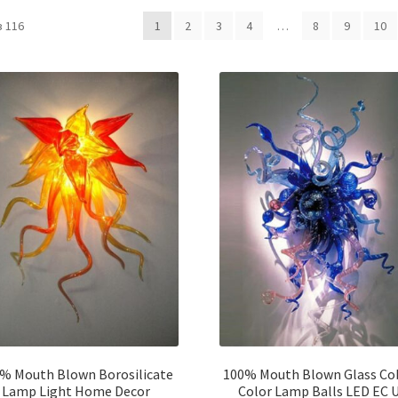
 116
1
2
3
4
…
8
9
10
% Mouth Blown Borosilicate
100% Mouth Blown Glass Co
Lamp Light Home Decor
Color Lamp Balls LED EC 