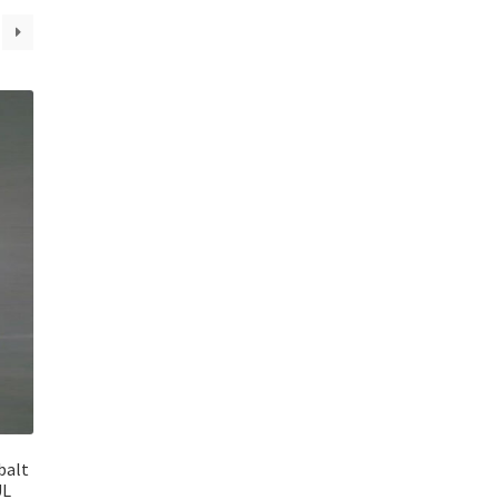
balt
UL