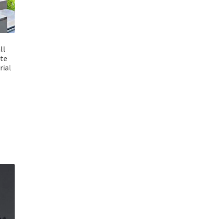
ll
te
rial