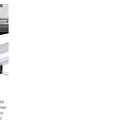
nt
lver
ss
l