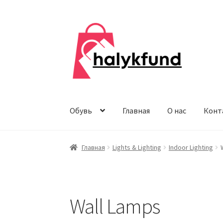
Перейти
Перейти
к
к
навигации
содержимому
Обувь
Главная
О нас
Конт
Главная
Lights & Lighting
Indoor Lighting
Wall Lamps