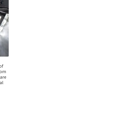
of
oom
uare
al