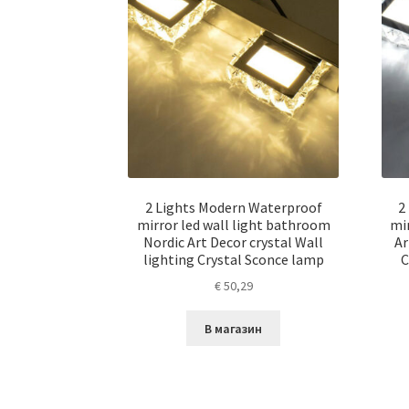
2 Lights Modern Waterproof
2
mirror led wall light bathroom
mi
Nordic Art Decor crystal Wall
Ar
lighting Crystal Sconce lamp
C
€
50,29
В магазин