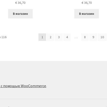
€
36,70
€
36,70
В магазин
В магазин
 116
1
2
3
4
…
8
9
10
о с помощью WooCommerce
.