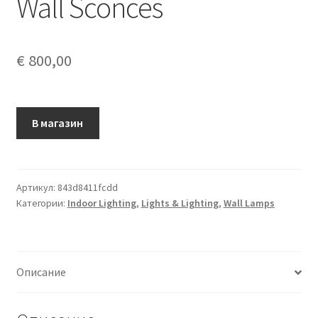
Wall Sconces
€
800,00
В магазин
Артикул:
843d8411fcdd
Категории:
Indoor Lighting
,
Lights & Lighting
,
Wall Lamps
Описание