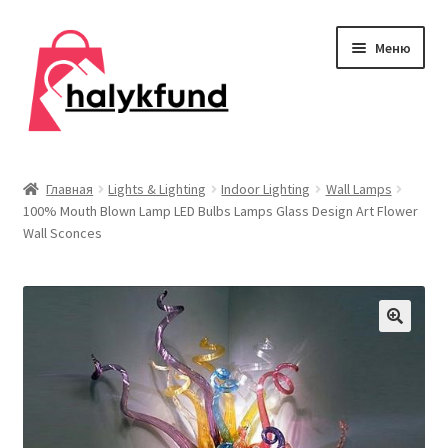
Перейти
Перейти
Меню
к
к
навигации
содержимому
Развер
Обувь
вложен
Главная
Lights & Lighting
Indoor Lighting
Wall Lamps
меню
100% Mouth Blown Lamp LED Bulbs Lamps Glass Design Art Flower
Главная
Wall Sconces
О нас
Контакты
Развер
Дом и сад
вложен
меню
Развер
Одежда
вложен