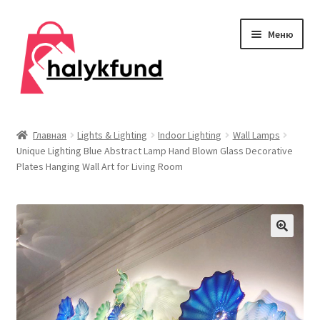
Перейти
Перейти
Меню
к
к
навигации
содержимому
Развер
Обувь
вложен
Главная
Lights & Lighting
Indoor Lighting
Wall Lamps
меню
Unique Lighting Blue Abstract Lamp Hand Blown Glass Decorative
Главная
Plates Hanging Wall Art for Living Room
О нас
Контакты
Развер
Дом и сад
вложен
меню
Развер
Одежда
вложен